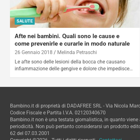
SALUTE
Afte nei bambini. Quali sono le cause e
come prevenirle e curarle in modo naturale
26 Gennaio 2018
Melinda Petraschi
Le afte sono delle lesioni della bocca che causano
infiammazione delle gengive e dolore che impedisce…
Bambino.it di proprietà di DADAFREE SRL - Via Nicola Ma
Codice Fiscale e Partita I.V.A. 02120340670
Bambino.it non è una testata giornalistica, in quanto vien
periodicità. Non può pertanto considerarsi un prodotto editor
62 del 07.03.2001