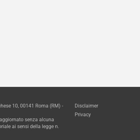
rchese 10, 00141 Roma (RM) -
Disclaimer
Privacy
e aggiornato senza alcuna
iale ai sensi della legge n.