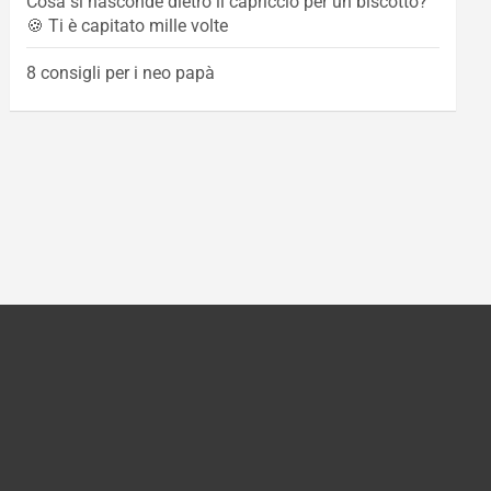
Cosa si nasconde dietro il capriccio per un biscotto?
🍪 Ti è capitato mille volte
8 consigli per i neo papà