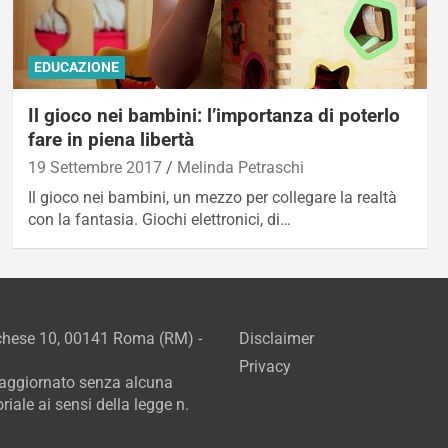
EDUCAZIONE
Il gioco nei bambini: l’importanza di poterlo
fare in piena libertà
19 Settembre 2017
Melinda Petraschi
Il gioco nei bambini, un mezzo per collegare la realtà
con la fantasia. Giochi elettronici, di…
rchese 10, 00141 Roma (RM) -
Disclaimer
Privacy
e aggiornato senza alcuna
iale ai sensi della legge n.