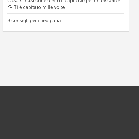
Cosa si nasconde dietro il capriccio per un biscotto?
🍪 Ti è capitato mille volte
8 consigli per i neo papà