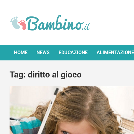
Skip
to
content
Bambino.it
HOME
NEWS
EDUCAZIONE
ALIMENTAZIONE
Tag:
diritto al gioco