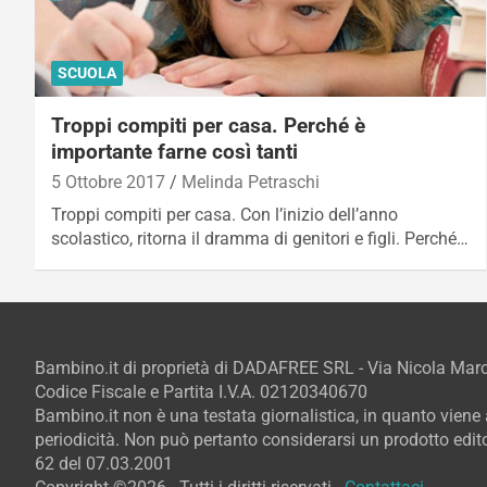
SCUOLA
Troppi compiti per casa. Perché è
importante farne così tanti
5 Ottobre 2017
Melinda Petraschi
Troppi compiti per casa. Con l’inizio dell’anno
scolastico, ritorna il dramma di genitori e figli. Perché…
Bambino.it di proprietà di DADAFREE SRL - Via Nicola Ma
Codice Fiscale e Partita I.V.A. 02120340670
Bambino.it non è una testata giornalistica, in quanto vien
periodicità. Non può pertanto considerarsi un prodotto editor
62 del 07.03.2001