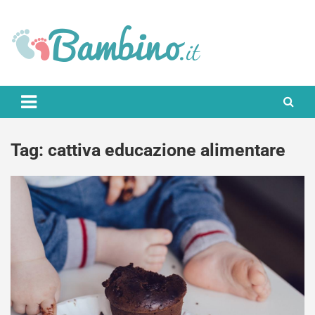
Skip
to
content
Bambino.it
Tag:
cattiva educazione alimentare