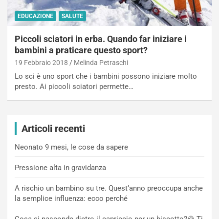
EDUCAZIONE
SALUTE
Piccoli sciatori in erba. Quando far iniziare i
bambini a praticare questo sport?
19 Febbraio 2018
Melinda Petraschi
Lo sci è uno sport che i bambini possono iniziare molto
presto. Ai piccoli sciatori permette…
Articoli recenti
Neonato 9 mesi, le cose da sapere
Pressione alta in gravidanza
A rischio un bambino su tre. Quest’anno preoccupa anche
la semplice influenza: ecco perché
Cosa si nasconde dietro il capriccio per un biscotto?🍪 Ti