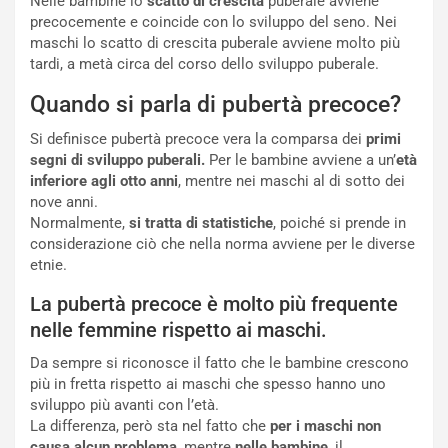
Nelle bambine lo
scatto di crescita
puberale avviene
precocemente e coincide con lo sviluppo del seno. Nei
maschi lo scatto di crescita puberale avviene molto più
tardi, a metà circa del corso dello sviluppo puberale.
Quando si parla di pubertà precoce?
Si definisce pubertà precoce vera la comparsa dei
primi
segni di sviluppo puberali.
Per le bambine avviene a un’
età
inferiore agli otto anni
, mentre nei maschi al di sotto dei
nove anni.
Normalmente,
si tratta di statistiche
, poiché si prende in
considerazione ciò che nella norma avviene per le diverse
etnie.
La pubertà precoce è molto più frequente
nelle femmine rispetto ai maschi.
Da sempre si riconosce il fatto che le bambine crescono
più in fretta rispetto ai maschi che spesso hanno uno
sviluppo più avanti con l’età.
La differenza, però sta nel fatto che
per i maschi non
causa alcun problema
, mentre
nelle bambine
, il