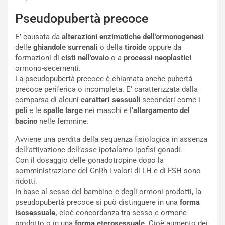
Pseudopubertà precoce
E’ causata da
alterazioni enzimatiche dell’ormonogenesi
delle
ghiandole surrenali
o della
tiroide
oppure da
formazioni di
cisti nell’ovaio
o a
processi neoplastici
ormono-secernenti.
La pseudopubertà precoce è chiamata anche pubertà
precoce periferica o incompleta. E’ caratterizzata dalla
comparsa di alcuni
caratteri sessuali
secondari come i
peli
e le
spalle
large
nei maschi e l’
allargamento del
bacino
nelle femmine.
Avviene una perdita della sequenza fisiologica in assenza
dell’attivazione dell’asse ipotalamo-ipofisi-gonadi.
Con il dosaggio delle gonadotropine dopo la
somministrazione del GnRh i valori di LH e di FSH sono
ridotti.
In base al sesso del bambino e degli ormoni prodotti, la
pseudopubertà precoce si può distinguere in una
forma
isosessuale,
cioè concordanza tra sesso e ormone
prodotto o in una
forma eterosessuale
. Cioè aumento dei