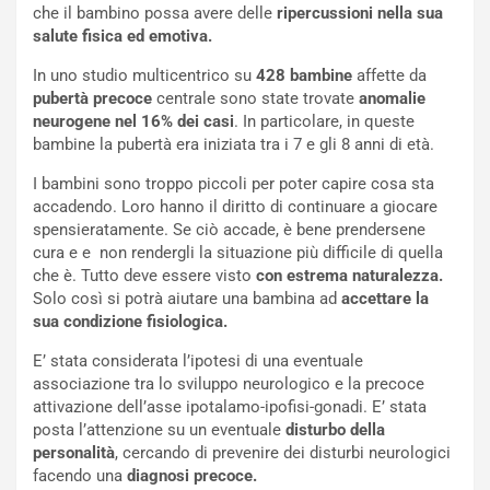
che il bambino possa avere delle
ripercussioni nella sua
salute fisica ed emotiva.
In uno studio multicentrico su
428 bambine
affette da
pubertà precoce
centrale sono state trovate
anomalie
neurogene nel 16% dei casi
. In particolare, in queste
bambine la pubertà era iniziata tra i 7 e gli 8 anni di età.
I bambini sono troppo piccoli per poter capire cosa sta
accadendo. Loro hanno il diritto di continuare a giocare
spensieratamente. Se ciò accade, è bene prendersene
cura e e non rendergli la situazione più difficile di quella
che è. Tutto deve essere visto
con estrema naturalezza.
Solo così si potrà aiutare una bambina ad
accettare la
sua condizione fisiologica.
E’ stata considerata l’ipotesi di una eventuale
associazione tra lo sviluppo neurologico e la precoce
attivazione dell’asse ipotalamo-ipofisi-gonadi. E’ stata
posta l’attenzione su un eventuale
disturbo della
personalità
, cercando di prevenire dei disturbi neurologici
facendo una
diagnosi precoce.