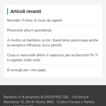
Articoli recenti
Neonato 9 mesi, le cose da sapere
Pressione alta in gravidanza
A rischio un bambino su tre. Quest’anno preoccupa anche
la semplice influenza: ecco perché
Cosa si nasconde dietro il capriccio per un biscotto?🍪 Ti
è capitato mille volte
8 consigli per i neo papà
Bambino.it di proprietà di DADAFREE SRL - Via Nicola
Marchese 10, 00141 Roma (RM) - Codice Fiscale e Partita