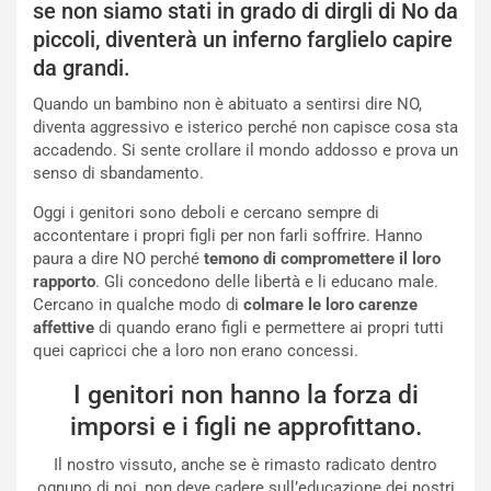
se non siamo stati in grado di dirgli di No da
piccoli, diventerà un inferno farglielo capire
da grandi.
Quando un bambino non è abituato a sentirsi dire NO,
diventa aggressivo e isterico perché non capisce cosa sta
accadendo. Si sente crollare il mondo addosso e prova un
senso di sbandamento.
Oggi i genitori sono deboli e cercano sempre di
accontentare i propri figli per non farli soffrire. Hanno
paura a dire NO perché
temono di compromettere il loro
rapporto
. Gli concedono delle libertà e li educano male.
Cercano in qualche modo di
colmare le loro carenze
affettive
di quando erano figli e permettere ai propri tutti
quei capricci che a loro non erano concessi.
I genitori non hanno la forza di
imporsi e i figli ne approfittano.
Il nostro vissuto, anche se è rimasto radicato dentro
ognuno di noi, non deve cadere sull’educazione dei nostri