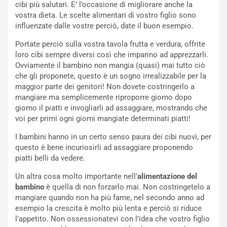
cibi più salutari. E’ l’occasione di migliorare anche la
vostra dieta. Le scelte alimentari di vostro figlio sono
influenzate dalle vostre perciò, date il buon esempio.
Portate perciò sulla vostra tavola frutta e verdura, offrite
loro cibi sempre diversi così che imparino ad apprezzarli.
Ovviamente il bambino non mangia (quasi) mai tutto ciò
che gli proponete, questo è un sogno irrealizzabile per la
maggior parte dei genitori! Non dovete costringerlo a
mangiare ma semplicemente riproporre giorno dopo
giorno il piatti e invogliarli ad assaggiare, mostrando che
voi per primi ogni giorni mangiate determinati piatti!
I bambini hanno in un certo senso paura dei cibi nuovi, per
questo è bene incuriosirli ad assaggiare proponendo
piatti belli da vedere.
Un altra cosa molto importante nell’
alimentazione del
bambino
è quella di non forzarlo mai. Non costringetelo a
mangiare quando non ha più fame, nel secondo anno ad
esempio la crescita è molto più lenta e perciò si riduce
l’appetito. Non ossessionatevi con l’idea che vostro figlio