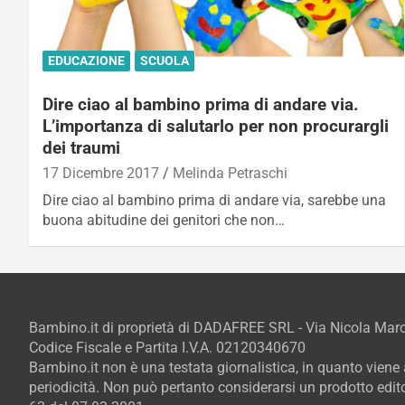
EDUCAZIONE
SCUOLA
Dire ciao al bambino prima di andare via.
L’importanza di salutarlo per non procurargli
dei traumi
17 Dicembre 2017
Melinda Petraschi
Dire ciao al bambino prima di andare via, sarebbe una
buona abitudine dei genitori che non…
Bambino.it di proprietà di DADAFREE SRL - Via Nicola Ma
Codice Fiscale e Partita I.V.A. 02120340670
Bambino.it non è una testata giornalistica, in quanto vien
periodicità. Non può pertanto considerarsi un prodotto editor