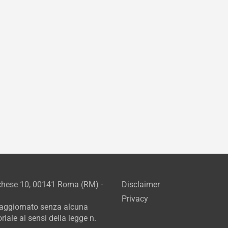
rchese 10, 00141 Roma (RM) -
Disclaimer
Privacy
e aggiornato senza alcuna
iale ai sensi della legge n.