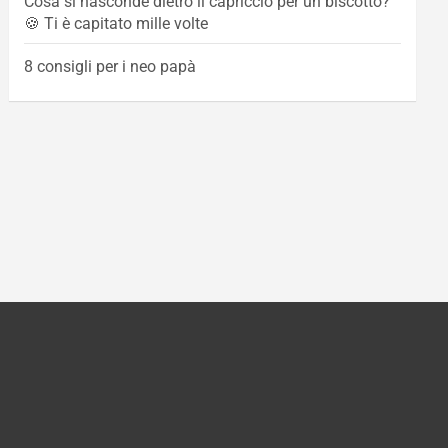
Cosa si nasconde dietro il capriccio per un biscotto?
🍪 Ti è capitato mille volte
8 consigli per i neo papà