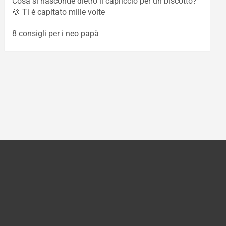
Cosa si nasconde dietro il capriccio per un biscotto?
🍪 Ti è capitato mille volte
8 consigli per i neo papà