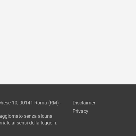
rchese 10, 00141 Roma (RM) -
Disclaimer
Privacy
e aggiornato senza alcuna
iale ai sensi della legge n.