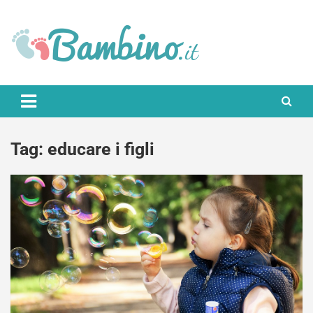
Skip
to
content
Bambino.it
Tag:
educare i figli