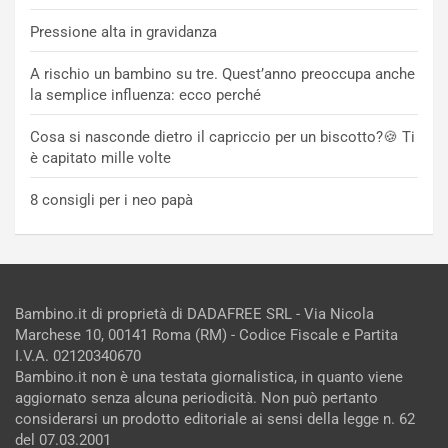
Pressione alta in gravidanza
A rischio un bambino su tre. Quest’anno preoccupa anche
la semplice influenza: ecco perché
Cosa si nasconde dietro il capriccio per un biscotto?🍪 Ti
è capitato mille volte
8 consigli per i neo papà
Bambino.it di proprietà di DADAFREE SRL - Via Nicola
Marchese 10, 00141 Roma (RM) - Codice Fiscale e Partita
I.V.A. 02120340670
Bambino.it non è una testata giornalistica, in quanto viene
aggiornato senza alcuna periodicità. Non può pertanto
considerarsi un prodotto editoriale ai sensi della legge n. 62
del 07.03.2001