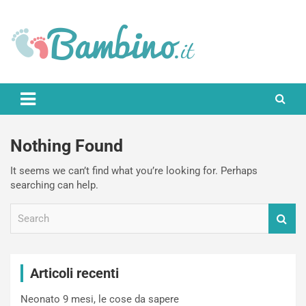
Skip
to
content
Bambino.it
Nothing Found
It seems we can’t find what you’re looking for. Perhaps
searching can help.
S
e
a
r
c
Articoli recenti
h
Neonato 9 mesi, le cose da sapere